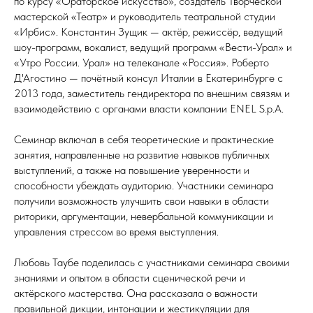
по курсу «Ораторское искусство», создатель Творческой
мастерской «Театр» и руководитель театральной студии
«Ирбис». Константин Зущик — актёр, режиссёр, ведущий
шоу-программ, вокалист, ведущий программ «Вести-Урал» и
«Утро России. Урал» на телеканале «Россия». Роберто
Д'Агостино — почётный консул Италии в Екатеринбурге с
2013 года, заместитель гендиректора по внешним связям и
взаимодействию с органами власти компании ENEL S.p.A.
Семинар включал в себя теоретические и практические
занятия, направленные на развитие навыков публичных
выступлений, а также на повышение уверенности и
способности убеждать аудиторию. Участники семинара
получили возможность улучшить свои навыки в области
риторики, аргументации, невербальной коммуникации и
управления стрессом во время выступления.
Любовь Таубе поделилась с участниками семинара своими
знаниями и опытом в области сценической речи и
актёрского мастерства. Она рассказала о важности
правильной дикции, интонации и жестикуляции для