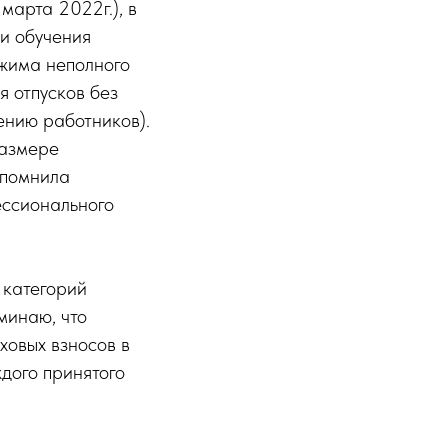
арта 2022г.), в
и обучения
ежима неполного
я отпусков без
ению работников).
размере
апомнила
ессионального
 категорий
минаю, что
ховых взносов в
дого принятого