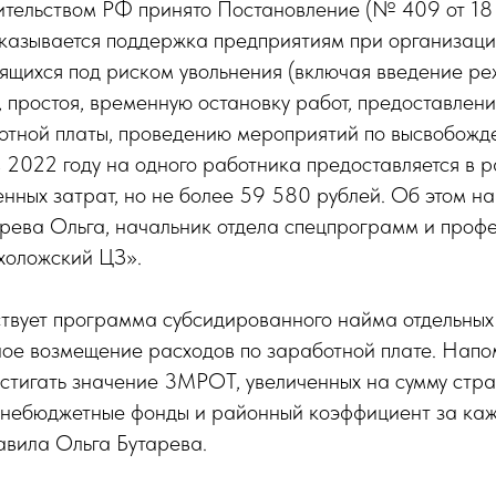
тельством РФ принято Постановление (№ 409 от 18 м
оказывается поддержка предприятиям при организаци
ящихся под риском увольнения (включая введение р
 простоя, временную остановку работ, предоставлени
отной платы, проведению мероприятий по высвобожд
 2022 году на одного работника предоставляется в 
нных затрат, но не более 59 580 рублей. Об этом н
рева Ольга, начальник отдела спецпрограмм и проф
холожский ЦЗ».
ствует программа субсидированного найма отдельных
ное возмещение расходов по заработной плате. Напо
стигать значение 3МРОТ, увеличенных на сумму стра
внебюджетные фонды и районный коэффициент за каж
авила Ольга Бутарева.