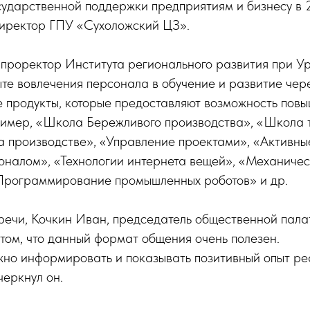
сударственной поддержки предприятиям и бизнесу в 
директор ГПУ «Сухоложский ЦЗ».
проректор Института регионального развития при У
те вовлечения персонала в обучение и развитие че
е продукты, которые предоставляют возможность пов
ример, «Школа Бережливого производства», «Школа 
а производстве», «Управление проектами», «Активны
оналом», «Технологии интернета вещей», «Механиче
Программирование промышленных роботов» и др.
речи, Кочкин Иван, председатель общественной пала
том, что данный формат общения очень полезен.
но информировать и показывать позитивный опыт р
черкнул он.