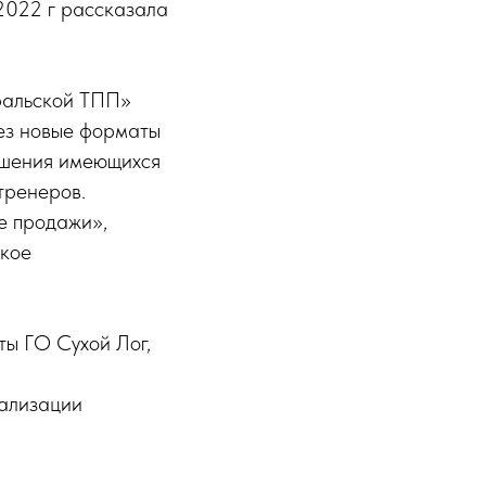
2022 г рассказала
ральской ТПП»
рез новые форматы
ышения имеющихся
тренеров.
е продажи»,
ское
ты ГО Сухой Лог,
еализации