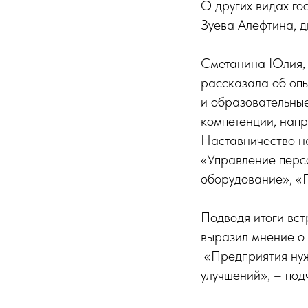
О других видах го
Зуева Алефтина, 
Сметанина Юлия, 
рассказала об опы
и образовательны
компетенции, нап
Наставничество н
«Управление перс
оборудование», «
Подводя итоги вст
выразил мнение о 
«Предприятия нуж
улучшений», – под