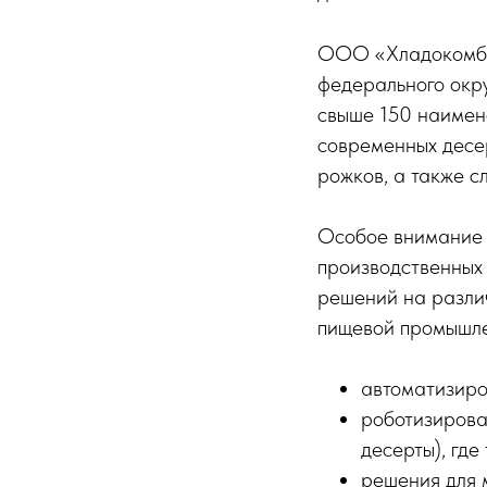
ООО «Хладокомбин
федерального окру
свыше 150 наимено
современных десер
рожков, а также с
Особое внимание 
производственных
решений на разли
пищевой промышле
автоматизиро
роботизирова
десерты), где
решения для 