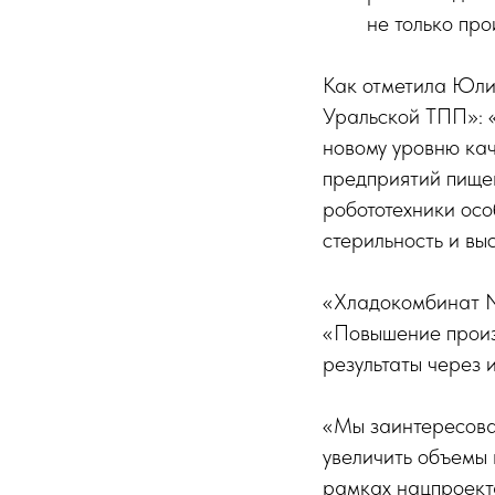
не только про
Как отметила Юли
Уральской ТПП»: 
новому уровню кач
предприятий пище
робототехники осо
стерильность и вы
«Хладокомбинат №
«Повышение произ
результаты через 
«Мы заинтересован
увеличить объемы 
рамках нацпроекта