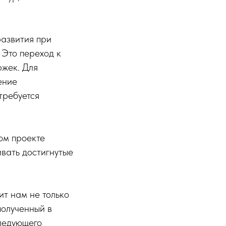
азвития при
 Это переход к
ржек. Для
ение
требуется
ом проекте
вать достигнутые
ит нам не только
полученный в
следующего