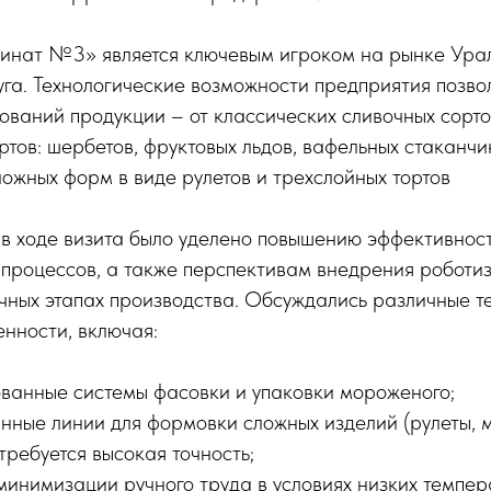
ат №3» является ключевым игроком на рынке Урал
га. Технологические возможности предприятия позво
ваний продукции – от классических сливочных сорто
тов: шербетов, фруктовых льдов, вафельных стаканчик
ложных форм в виде рулетов и трехслойных тортов
в ходе визита было уделено повышению эффективнос
 процессов, а также перспективам внедрения роботи
чных этапах производства. Обсуждались различные т
нности, включая:
ванные системы фасовки и упаковки мороженого;
нные линии для формовки сложных изделий (рулеты, 
 требуется высокая точность;
минимизации ручного труда в условиях низких темпер