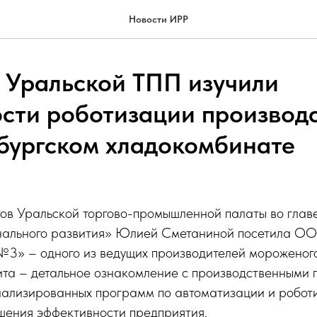
Новости ИРР
 Уральской ТПП изучили
сти роботизации производс
бургском хладокомбинате
тов Уральской торгово-промышленной палаты во глав
нального развития» Юлией Сметаниной посетила О
3» – одного из ведущих производителей мороженог
ита – детальное ознакомление с производственными
иализированных программ по автоматизации и робот
шения эффективности предприятия.