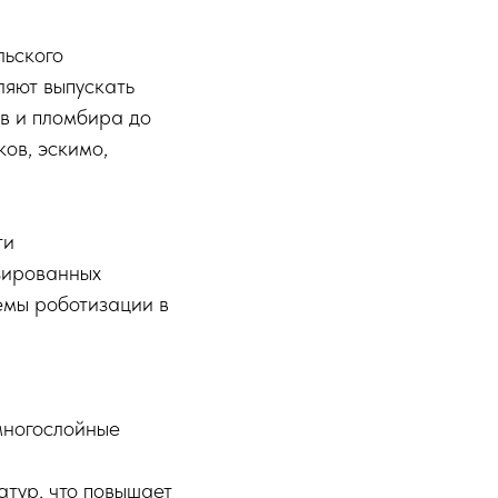
ьского
ляют выпускать
в и пломбира до
ов, эскимо,
ти
зированных
емы роботизации в
многослойные
атур, что повышает