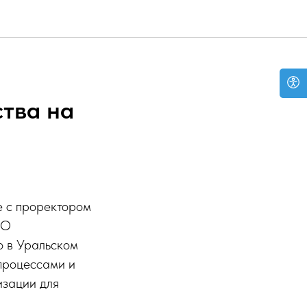
тва на
е с проректором
ОО
о в Уральском
 процессами и
изации для