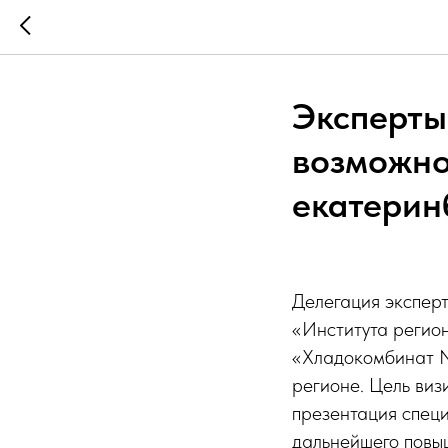
Эксперты
возможно
екатерин
Делегация экспер
«Института регио
«Хладокомбинат №
регионе. Цель виз
презентация спец
дальнейшего повы