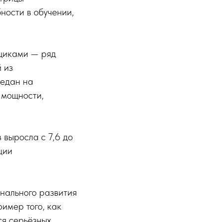
ности в обучении,
щиками — ряд
 из
редан на
 мощности,
 выросла с 7,6 до
ции
нального развития
ример того, как
ся серьёзных