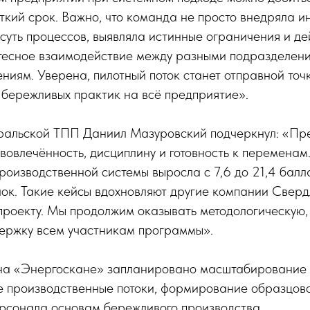
ткий срок. Важно, что команда не просто внедряла и
 суть процессов, выявляла истинные ограничения и д
тесное взаимодействие между разными подразделени
ниям. Уверена, пилотный поток станет отправной точ
бережливых практик на всё предприятие».
ральской ТПП Даниил Мазуровский подчеркнул: «Пр
вовлечённость, дисциплину и готовность к переменам
роизводственной системы выросла с 7,6 до 21,4 балл
ок. Такие кейсы вдохновляют другие компании Сверд
проекту. Мы продолжим оказывать методологическую,
держку всем участникам программы».
 на «Энергоскане» запланировано масштабирование
е производственные потоки, формирование образцово
рсонала основам бережливого производства.