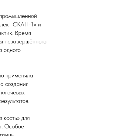
-промышленной
плект СКАН-1» и
ктик. Время
сы незавершённого
а одного
но применяла
ка создания
3 ключевых
результатов.
 кость» для
а. Особое
атрицы