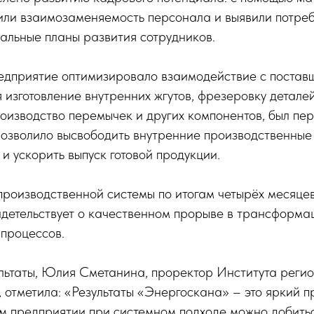
или взаимозаменяемость персонала и выявили потреб
альные планы развития сотрудников.
дприятие оптимизировало взаимодействие с постав
 изготовление внутренних жгутов, фрезеровку деталей
оизводство перемычек и других компонентов, был пе
позволило высвободить внутренние производственные
 и ускорить выпуск готовой продукции.
роизводственной системы по итогам четырёх месяцев
видетельствует о качественном прорыве в трансформа
 процессов.
льтаты, Юлия Сметанина, проректор Института регио
, отметила: «Результаты «Энергоскана» – это яркий п
м предприятии при системном подходе можно добить