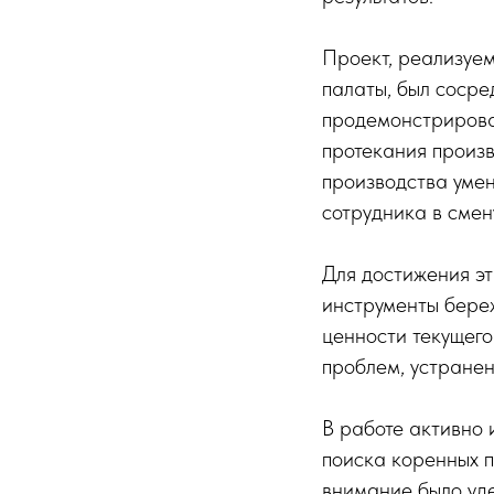
Проект, реализуе
палаты, был соср
продемонстрирова
протекания произ
производства умен
сотрудника в смен
Для достижения э
инструменты бере
ценности текущего
проблем, устранен
В работе активно 
поиска коренных 
внимание было уд