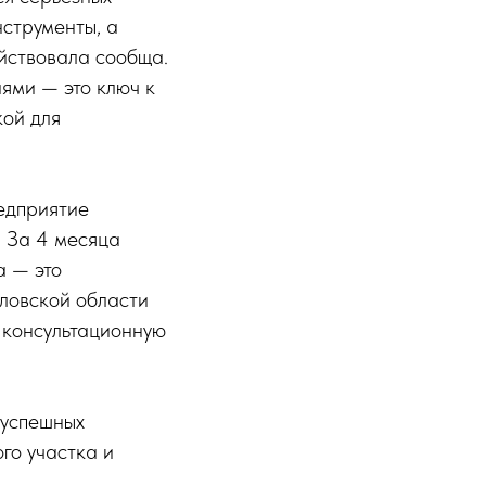
нструменты, а
ействовала сообща.
ями — это ключ к
кой для
едприятие
. За 4 месяца
а — это
ловской области
 консультационную
 успешных
го участка и