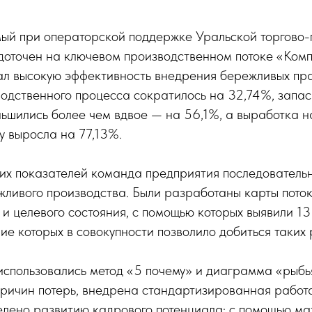
мый при операторской поддержке Уральской торгово
едоточен на ключевом производственном потоке «Ком
л высокую эффективность внедрения бережливых пра
водственного процесса сократилось на 32,74%, запа
ьшились более чем вдвое — на 56,1%, а выработка н
у выросла на 77,13%.
тих показателей команда предприятия последователь
жливого производства. Были разработаны карты пото
 и целевого состояния, с помощью которых выявили 1
ие которых в совокупности позволило добиться таких 
использовались метод «5 почему» и диаграмма «рыбья
причин потерь, внедрена стандартизированная работ
елено развитию кадрового потенциала: с помощью м