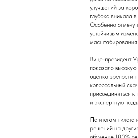
улучшений за коро
глубоко вникала в
Особенно отмечу 
устойчивым измене
масштабирования 
Вице-президент У
показало высокую 
оценка зрелости п
колоссальный скач
присоединяться к 
и экспертную под
По итогам пилота
решений на други
обучение 100% пе