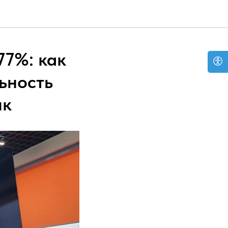
77%: как
ьность
ик