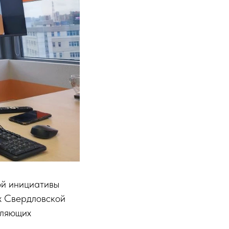
ой инициативы
х Свердловской
тляющих