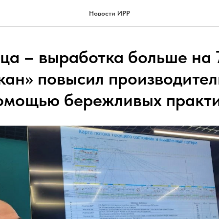
Новости ИРР
яца – выработка больше на 
кан» повысил производител
помощью бережливых практ