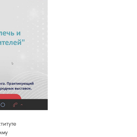
титуте
мму