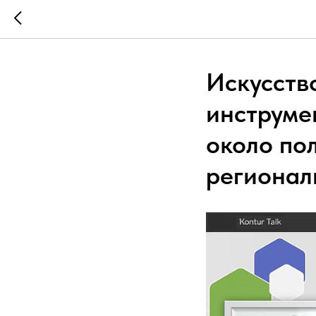
Искусств
инструме
около по
регионал