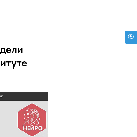
адели
титуте