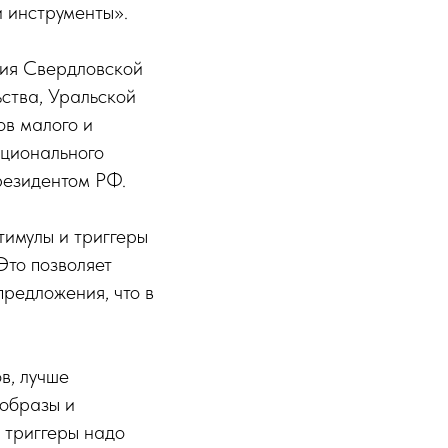
 инструменты».
тия Свердловской
ства, Уральской
ов малого и
ационального
резидентом РФ.
тимулы и триггеры
Это позволяет
редложения, что в
в, лучше
 образы и
е триггеры надо