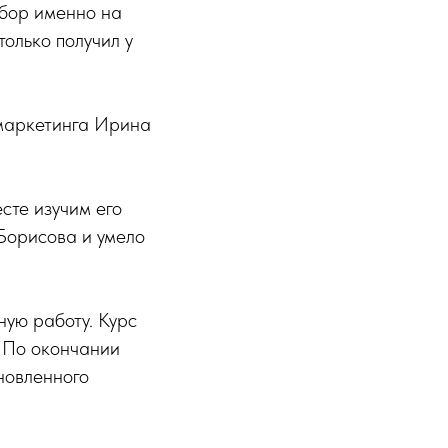
ыбор именно на
олько получил у
 маркетинга Ирина
сте изучим его
 Борисова и умело
ную работу. Курс
. По окончании
новленного