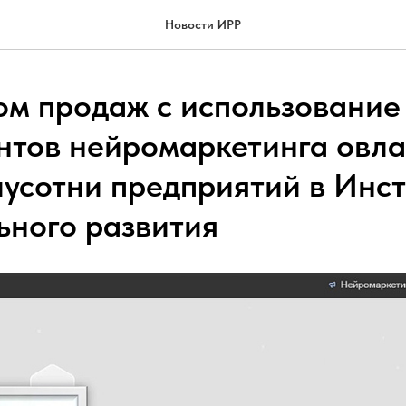
Новости ИРР
ом продаж с использование
нтов нейромаркетинга овл
лусотни предприятий в Инс
ьного развития