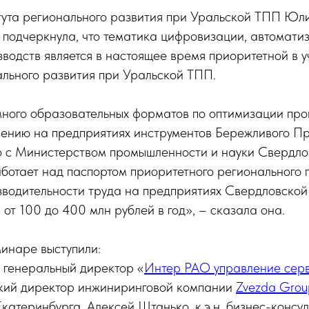
ута регионального развития при Уральской ТПП Юл
 подчеркнула, что тематика цифровизации, автомати
водств является в настоящее время приоритетной в 
ального развития при Уральской ТПП.
ного образовательных форматов по оптимизации про
рению на предприятиях инструментов Бережливого Пр
о с Министерством промышленности и науки Свердло
ботает над паспортом приоритетного регионального 
водительности труда на предприятиях Свердловской
от 100 до 400 млн рублей в год», – сказала она.
инаре выступили:
 генеральный директор «
Интер РАО управление сер
кий директор инжиниринговой компании
Zvezda Grou
катеринбурга, Алексей Штанько, к.э.н. бизнес-консу