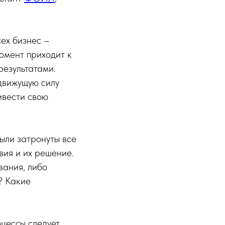
ех бизнес –
момент приходит к
результатами.
движущую силу
ивести свою
ыли затронуты все
вия и их решение.
вания, либо
? Какие
оцессы следует