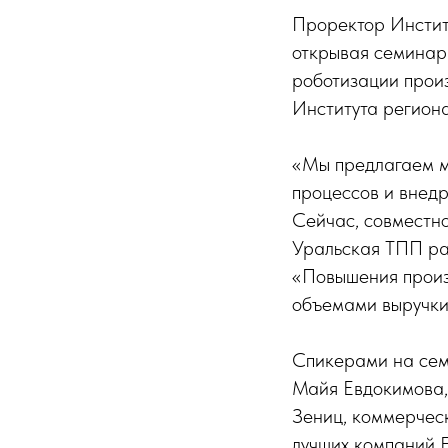
Проректор Инстит
открывая семинар
роботизации произ
Института регион
«Мы предлагаем м
процессов и внед
Сейчас, совместн
Уральская ТПП ра
«Повышения произ
объемами выручки 
Спикерами на сем
Майя Евдокимова,
Зениц, коммерчес
лучших компаний Е