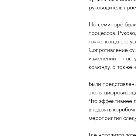
руководитель прое
На семинаре были
процессов. Руково
точке, когда его 
Сопротивление су
изменений – насту
команду, а также 
Были представлены
этапы цифровизаци
Что эффективнее 
внедрять коробоч
мероприятия след
Где находится пот