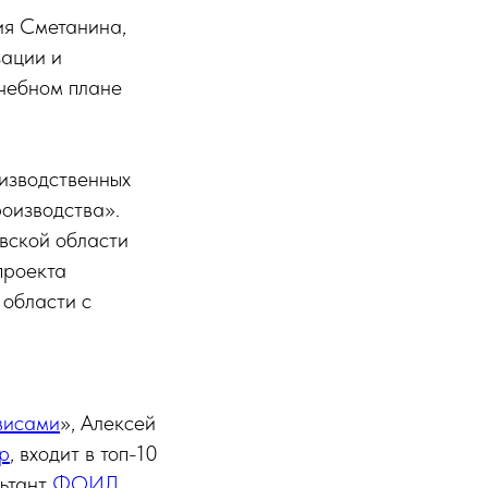
ия Сметанина,
зации и
учебном плане
изводственных
оизводства».
вской области
проекта
 области с
висами
», Алексей
p
, входит в топ-10
льтант
ФОИЛ
,